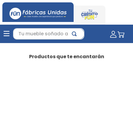
Tu mueble soñado aquí...
Productos que te encantarán
-
35 %
Favorito
Juego de Sala Jero Beige |
sala moderna | sala para