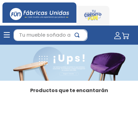
Tu mueble soñado aquí...
Productos que te encantarán
-
35 %
Favorito