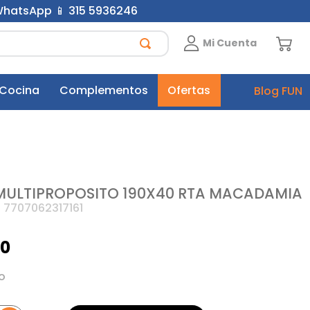
 WhatsApp 📱 315 5936246
Mi Cuenta
 Cocina
Complementos
Ofertas
Blog FUN
ULTIPROPOSITO 190X40 RTA MACADAMIA
:
7707062317161
0