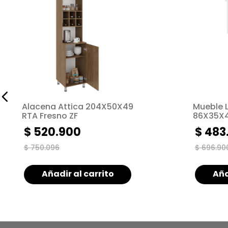
Alacena Attica 204X50X49
Mueble 
RTA Fresno ZF
86X35X4
$
520
.
900
$
483
$
750
.
096
$
696
.
90
Añadir al carrito
Aña