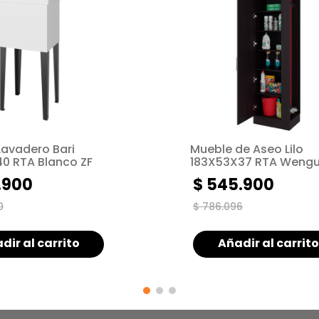
Lavadero Bari
Mueble de Aseo Lilo
0 RTA Blanco ZF
183X53X37 RTA Wengu
.
900
$
545
.
900
0
$
786
.
096
dir al carrito
Añadir al carrito