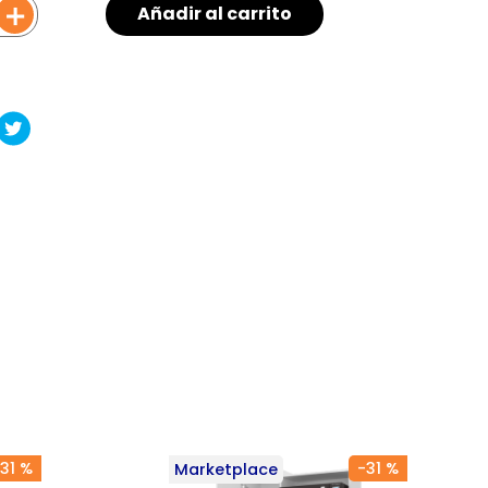
＋
Añadir al carrito
31 %
-
31 %
Marketplace