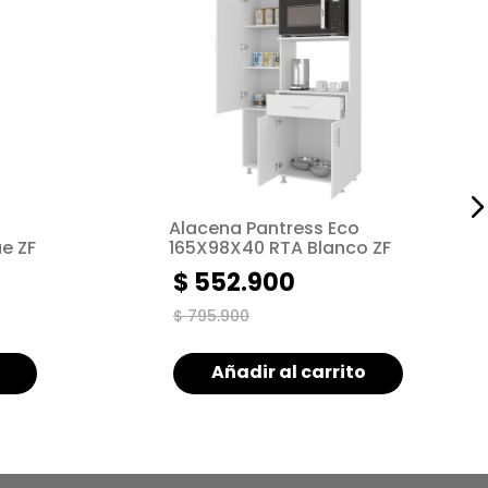
Alacena Pantress Eco
e ZF
165X98X40 RTA Blanco ZF
$
552
.
900
$
795
.
900
Añadir al carrito