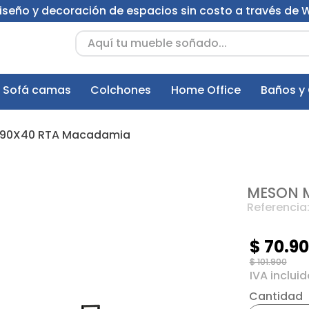
 diseño y decoración de espacios sin costo a través de
Aquí tu mueble soñado...
Sofá camas
Colchones
Home Office
Baños y
 190X40 RTA Macadamia
MESON M
Referencia
$
70
.
90
$
101
.
900
Cantidad