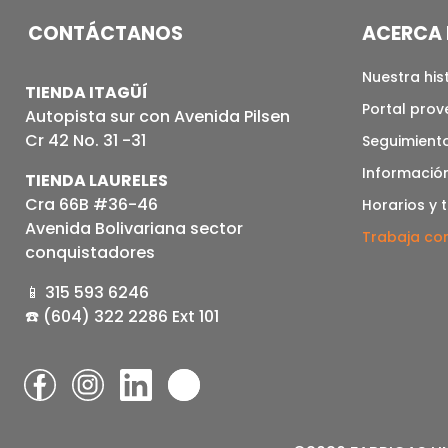
CONTÁCTANOS
ACERCA 
Nuestra his
TIENDA ITAGÜÍ
Portal pro
Autopista sur con Avenida Pilsen
Cr 42 No. 31 -31
Seguimiento
Informació
TIENDA LAURELES
Cra 66B #36-46
Horarios y 
Avenida Bolivariana sector
Trabaja co
conquistadores
📱 315 593 6246
☎️ (604) 322 2286 Ext 101