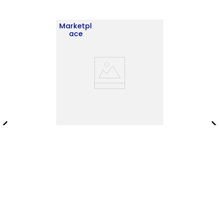
Marketpl
ace
Alacena Lilo 119X96X41 RTA
Wengue ZF
$
482
.
900
$
694
.
900
Añadir al carrito