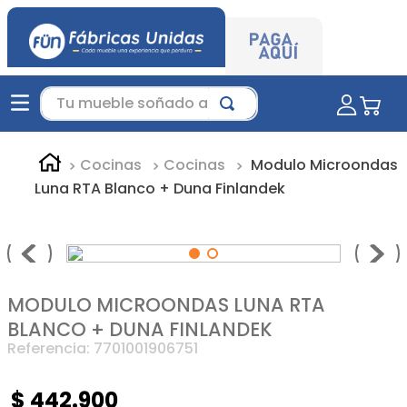
Tu mueble soñado aquí...
Cocinas
Cocinas
Modulo Microondas
Luna RTA Blanco + Duna Finlandek
MODULO MICROONDAS LUNA RTA
BLANCO + DUNA FINLANDEK
Referencia
:
7701001906751
$
442
.
900