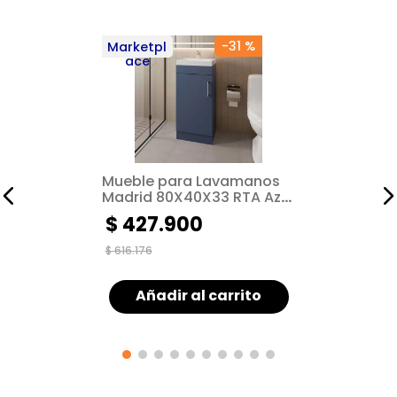
-
31 %
Marketpl
ace
Mueble para Lavamanos
Madrid 80X40X33 RTA Azul
ZF
$
427
.
900
$
616
.
176
Añadir al carrito