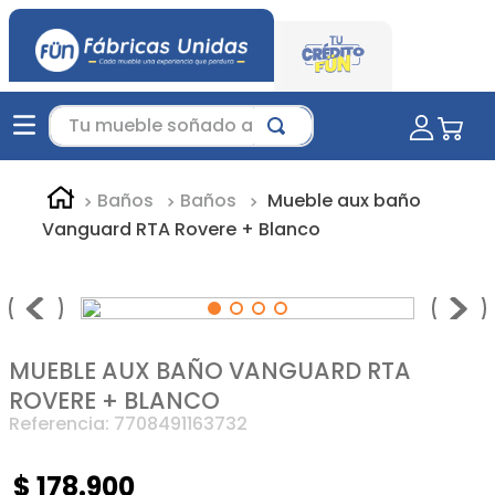
Tu mueble soñado aquí...
Baños
Baños
Mueble aux baño
Vanguard RTA Rovere + Blanco
MUEBLE AUX BAÑO VANGUARD RTA
ROVERE + BLANCO
Referencia
:
7708491163732
$
178
.
900