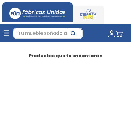
Tu mueble soñado aquí...
Productos que te encantarán
-
35 %
Favorito
Juego de Sala Jero Beige |
sala moderna | sala para