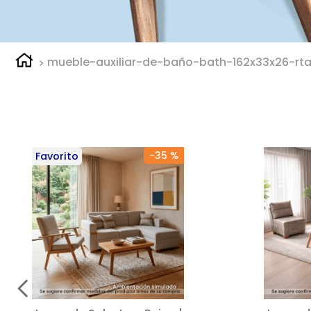
mueble-auxiliar-de-baño-bath-162x33x26-rt
-
35 %
Favorito