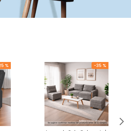
25 %
-
35 %