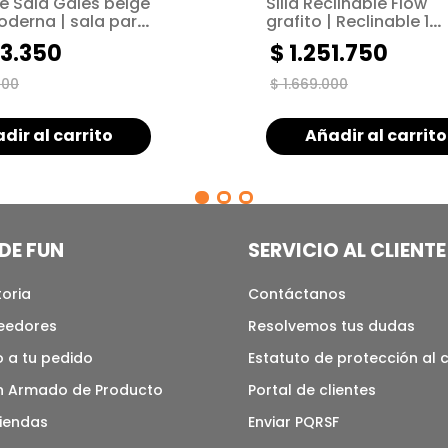
e Sala Gales beige
Silla Reclinable Flow
oderna | sala para
grafito | Reclinable 1
s pequeños
puesto | Sistema Pus
3
.
350
$
1
.
251
.
750
000
$
1
.
669
.
000
dir al carrito
Añadir al carrito
DE FUN
SERVICIO AL CLIENTE
toria
Contáctanos
veedores
Resolvemos tus dudas
 a tu pedido
Estatuto de protección al
n Armado de Producto
Portal de clientes
tiendas
Enviar PQRSF