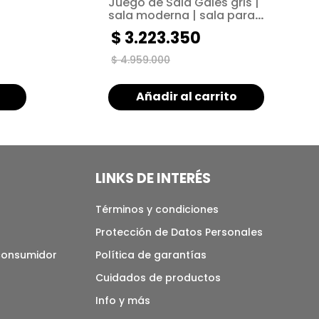
Juego de Sala Gales gris |
sala moderna | sala para
h arm
espacios pequeños
$
3
.
223
.
350
$
4
.
959
.
000
Añadir al carrito
LINKS DE INTERÉS
Términos y condiciones
Protección de Datos Personales
 consumidor
Política de garantías
Cuidados de productos
Info y más