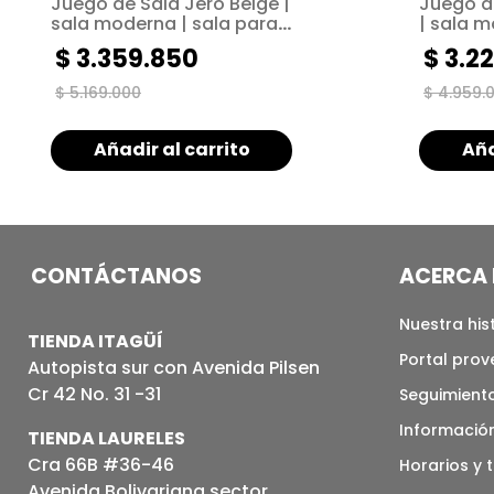
Juego de Sala Jero Beige |
Juego d
sala moderna | sala para
| sala m
espacios pequeños
espacio
$
3
.
359
.
850
$
3
.
22
$
5
.
169
.
000
$
4
.
959
.
Añadir al carrito
Aña
CONTÁCTANOS
ACERCA 
Nuestra his
TIENDA ITAGÜÍ
Portal pro
Autopista sur con Avenida Pilsen
Cr 42 No. 31 -31
Seguimiento
Informació
TIENDA LAURELES
Cra 66B #36-46
Horarios y 
Avenida Bolivariana sector