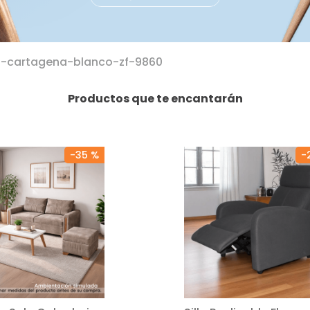
a-cartagena-blanco-zf-9860
Productos que te encantarán
-
35 %
-