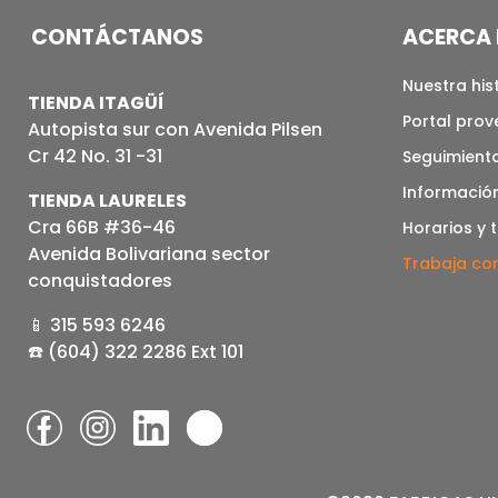
CONTÁCTANOS
ACERCA 
Nuestra his
TIENDA ITAGÜÍ
Portal pro
Autopista sur con Avenida Pilsen
Cr 42 No. 31 -31
Seguimiento
Informació
TIENDA LAURELES
Cra 66B #36-46
Horarios y 
Avenida Bolivariana sector
Trabaja co
conquistadores
📱 315 593 6246
☎️ (604) 322 2286 Ext 101