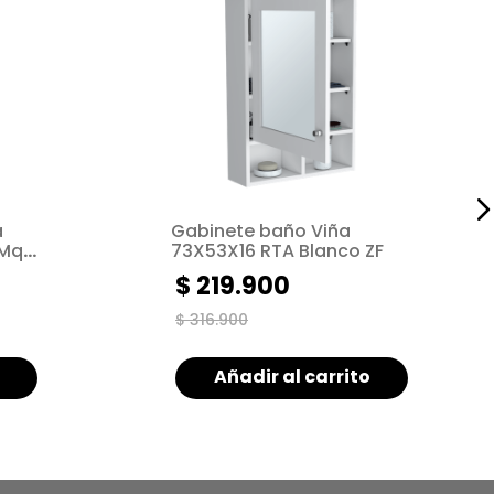
a
Gabinete baño Viña
 Mqz
73X53X16 RTA Blanco ZF
$
219
.
900
$
316
.
900
Añadir al carrito