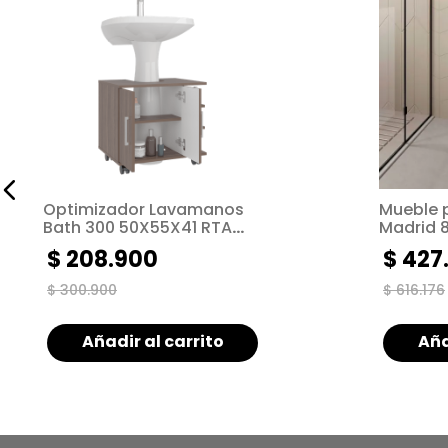
Optimizador Lavamanos
Mueble 
Bath 300 50X55X41 RTA
Madrid 80X40X33 RTA Azul
Avellana ZF
ZF
$
208
.
900
$
427
$
300
.
900
$
616
.
176
Añadir al carrito
Aña