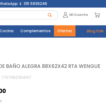
 WhatsApp 📱 315 5936246
Mi Cuenta
 Cocina
Complementos
Ofertas
Blog FUN
DE BAÑO ALEGRA 88X62X42 RTA WENGUE
:
7707062304147
00