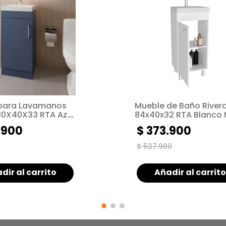
para Lavamanos
Mueble de Baño River
84x40x32 RTA Blanco
ZF
.
900
$
373
.
900
$
537
.
900
dir al carrito
Añadir al carrito