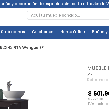
 diseño y decoración de espacios sin costo a través de
Aquí tu mueble soñado...
Sofá camas
Colchones
Home Office
Baños y
X62X42 RTA Wengue ZF
MUEBLE 
ZF
Referencia
$
501
.
9
$
722
.
900