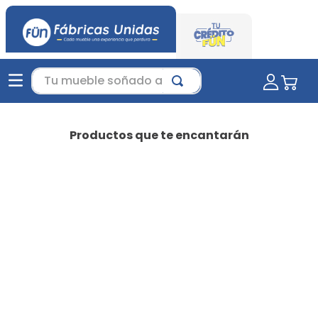
Tu mueble soñado aquí...
Productos que te encantarán
-
35 %
Favorito
Juego de Sala Jero Beige |
sala moderna | sala para
espacios pequeños
$
3
.
359
.
850
$
5
.
169
.
000