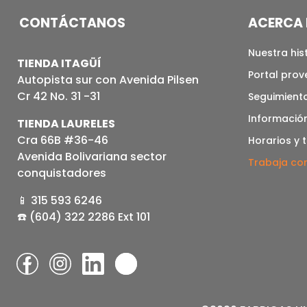
CONTÁCTANOS
ACERCA 
Nuestra his
TIENDA ITAGÜÍ
Portal pro
Autopista sur con Avenida Pilsen
Cr 42 No. 31 -31
Seguimiento
Informació
TIENDA LAURELES
Cra 66B #36-46
Horarios y 
Avenida Bolivariana sector
Trabaja co
conquistadores
📱 315 593 6246
☎️ (604) 322 2286 Ext 101