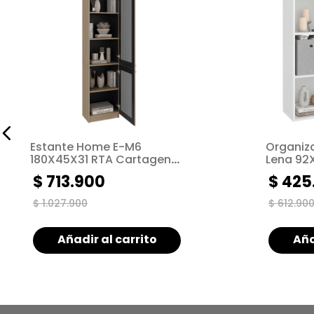
Estante Home E-M6
Organiz
180X45X31 RTA Cartagena
Lena 92
Wengue ZF
ZF
$
713
.
900
$
425
$
1
.
027
.
900
$
612
.
90
Añadir al carrito
Aña