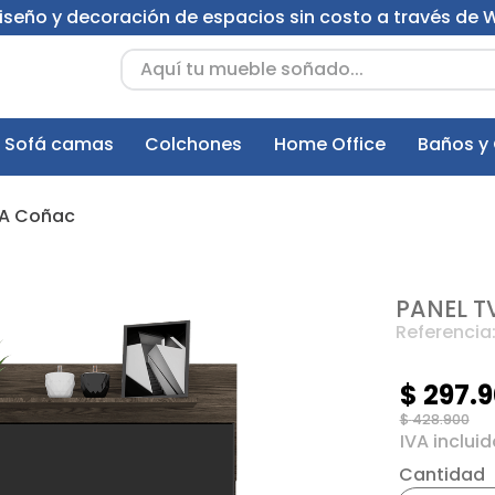
 diseño y decoración de espacios sin costo a través de
Aquí tu mueble soñado...
Sofá camas
Colchones
Home Office
Baños y
RTA Coñac
PANEL T
Referencia
$
297
.
9
$
428
.
900
Cantidad