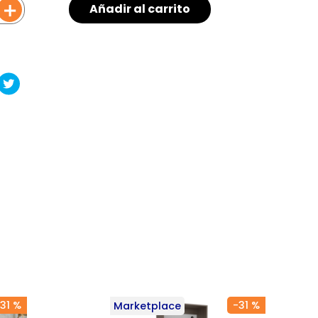
＋
Añadir al carrito
31 %
-
31 %
Marketplace