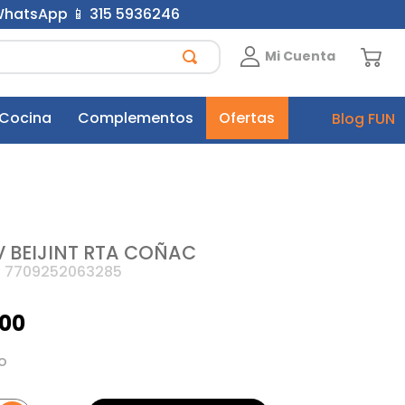
 WhatsApp 📱 315 5936246
Mi Cuenta
 Cocina
Complementos
Ofertas
Blog FUN
V BEIJINT RTA COÑAC
:
7709252063285
00