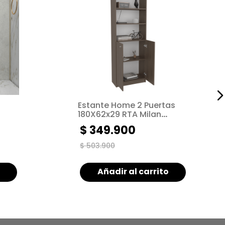
Estante Home 2 Puertas
180X62x29 RTA Milan
Blanco
$
349
.
900
$
503
.
900
Añadir al carrito