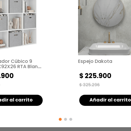
ador Cúbico 9
Espejo Dakota
X92X26 RTA Blanco
.
900
$
225
.
900
0
$
325
.
296
dir al carrito
Añadir al carrito