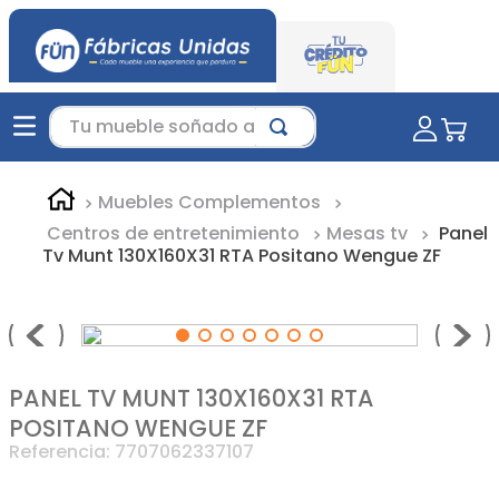
Tu mueble soñado aquí...
Muebles Complementos
Centros de entretenimiento
Mesas tv
Panel
Tv Munt 130X160X31 RTA Positano Wengue ZF
PANEL TV MUNT 130X160X31 RTA
POSITANO WENGUE ZF
Referencia
:
7707062337107