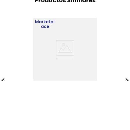
Productos Similares
Marketpl
ace
Rack de Tv Noland
50X151X35 RTA Fresno Eu
Wengue
$
401
.
900
$
578
.
900
Añadir al carrito