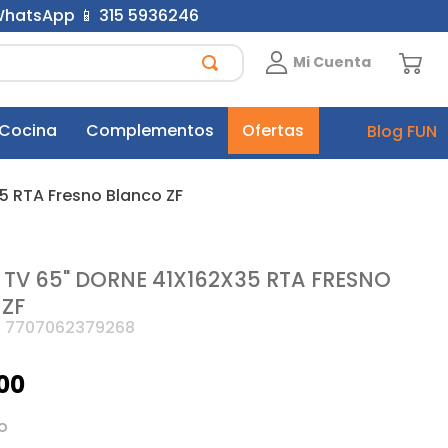
 WhatsApp 📱 315 5936246
Mi Cuenta
 Cocina
Complementos
Ofertas
Blog FUN
5 RTA Fresno Blanco ZF
 TV 65" DORNE 41X162X35 RTA FRESNO
ZF
:
7707062379268
00