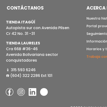
CONTÁCTANOS
ACERCA 
Nuestra his
TIENDA ITAGÜÍ
Portal pro
Autopista sur con Avenida Pilsen
Cr 42 No. 31 -31
Seguimiento
Informació
TIENDA LAURELES
Cra 66B #36-46
Horarios y 
Avenida Bolivariana sector
Trabaja co
conquistadores
📱 315 593 6246
☎️ (604) 322 2286 Ext 101