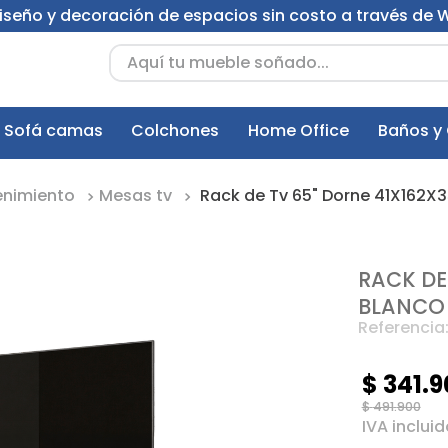
 diseño y decoración de espacios sin costo a través de
Aquí tu mueble soñado...
Sofá camas
Colchones
Home Office
Baños y
enimiento
Mesas tv
Rack de Tv 65" Dorne 41X162X3
RACK DE
BLANCO 
Referencia
$
341
.
9
$
491
.
900