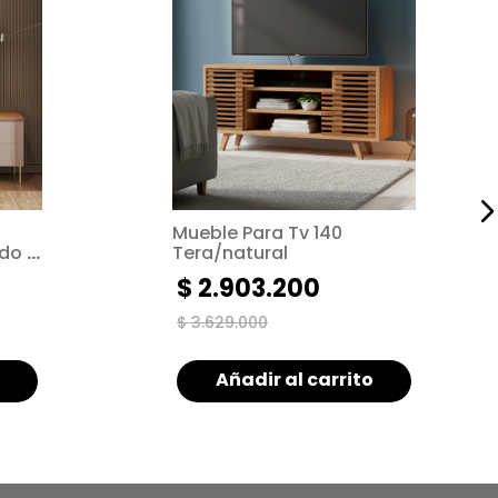
Mueble Para Tv 140
do |
Tera/natural
 con
$
2
.
903
.
200
$
3
.
629
.
000
Añadir al carrito