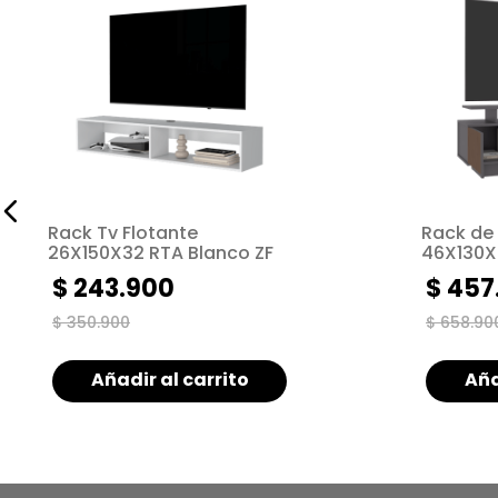
Rack Tv Flotante
Rack de
26X150X32 RTA Blanco ZF
46X130X
Ocaso
$
243
.
900
$
457
$
350
.
900
$
658
.
90
Añadir al carrito
Aña