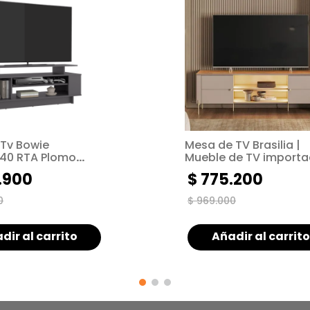
 Tv Bowie
Mesa de TV Brasilia |
40 RTA Plomo
Mueble de TV importa
Mueble multifuncional
.
900
$
775
.
200
almacenamiento
0
$
969
.
000
dir al carrito
Añadir al carrito