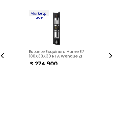
Marketpl
ace
Estante Esquinero Home E7
180X30X30 RTA Wengue ZF
$
274
.
900
Añadir al carrito