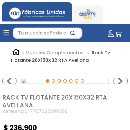
Tu mueble soñado aquí...
Muebles Complementos
Rack Tv
Flotante 26X150X32 RTA Avellana
RACK TV FLOTANTE 26X150X32 RTA
AVELLANA
Referencia
:
7707062399396
$
236
.
900