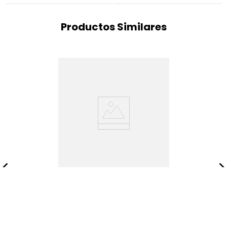
Productos Similares
Silla Comedor Sunset
Capitoneada/plata
$
809
.
250
$
1
.
079
.
000