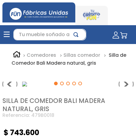
Tu mueble soñado aquí...
Comedores
Sillas comedor
Silla de
Comedor Bali Madera natural, gris
SILLA DE COMEDOR BALI MADERA
NATURAL, GRIS
Referencia
:
479B0018
$
743
.
600