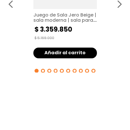
Juego de Sala Jero Beige |
sala moderna | sala para
espacios pequeños
$
3
.
359
.
850
$
5
.
169
.
000
Añadir al carrito