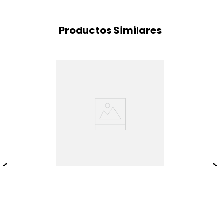
Productos Similares
Sofacama Houston/beige
$
2
.
535
.
200
$
3
.
169
.
000