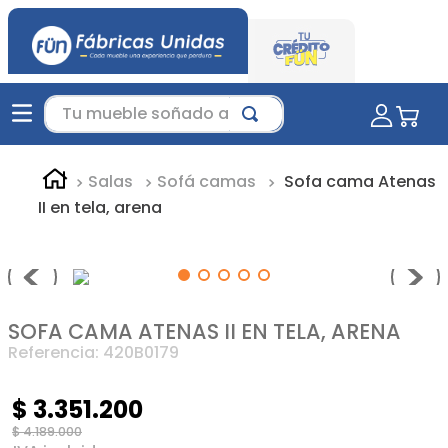
Tu mueble soñado aquí...
Salas
Sofá camas
Sofa cama Atenas
II en tela, arena
SOFA CAMA ATENAS II EN TELA, ARENA
Referencia
:
420B0179
$
3
.
351
.
200
$
4
.
189
.
000