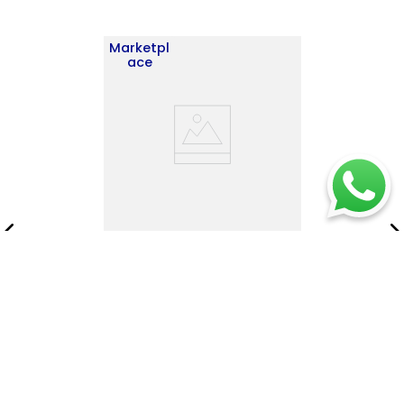
Marketpl
ace
Estante Esquinero Home E-
M7 180X30X30 RTA
Wengue ZF
$
345
.
900
$
497
.
900
Añadir al carrito