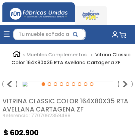
Tu mueble soñado aquí...
Muebles Complementos
Vitrina Classic
Color 164X80X35 RTA Avellana Cartagena ZF
VITRINA CLASSIC COLOR 164X80X35 RTA
AVELLANA CARTAGENA ZF
Referencia
:
7707062359499
$
602
.
900