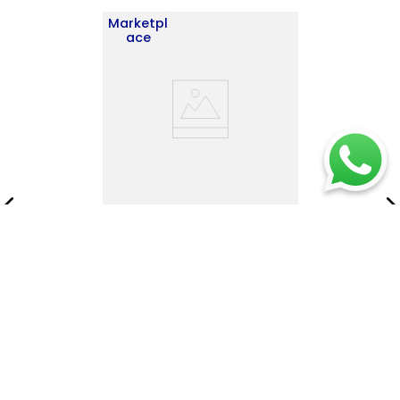
Marketpl
ace
Mesa de Noche Buda
43X50X41 RTA Fresno
Blanco
$
210
.
900
$
303
.
900
Añadir al carrito