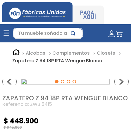
Tu mueble soñado aquí...
Alcobas
Complementos
Closets
Zapatero Z 94 18P RTA Wengue Blanco
ZAPATERO Z 94 18P RTA WENGUE BLANCO
Referencia
:
ZWB 5415
$
448
.
900
$
645
.
900