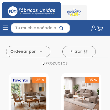
Tu mueble soñado aquí...
Filtrar
Ordenar por
6
PRODUCTOS
-
35 %
-
35 %
Favorito