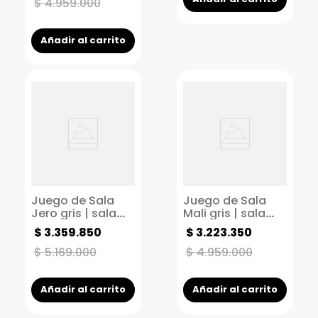
pequeños
$
4
.
959
.
000
Añadir al carrito
Juego de Sala
Juego de Sala
Jero gris | sala
Mali gris | sala
moderna | sala
moderna | sala
$
3
.
359
.
850
$
3
.
223
.
350
para espacios
para espacios
pequeños
pequeños
$
5
.
169
.
000
$
4
.
959
.
000
Añadir al carrito
Añadir al carrito