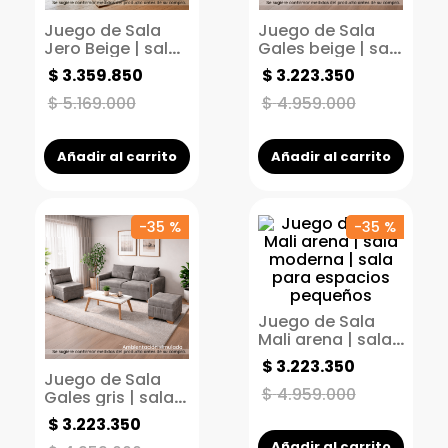
Juego de Sala
Juego de Sala
Jero Beige | sala
Gales beige | sala
moderna | sala
moderna | sala
$
3
.
359
.
850
$
3
.
223
.
350
para espacios
para espacios
pequeños
pequeños
$
5
.
169
.
000
$
4
.
959
.
000
Añadir al carrito
Añadir al carrito
-
35 %
-
35 %
Juego de Sala
Mali arena | sala
moderna | sala
$
3
.
223
.
350
para espacios
Juego de Sala
pequeños
$
4
.
959
.
000
Gales gris | sala
moderna | sala
$
3
.
223
.
350
para espacios
Añadir al carrito