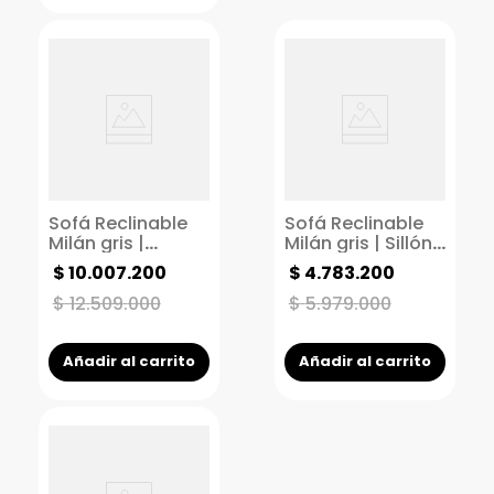
Sofá Reclinable
Sofá Reclinable
Milán gris |
Milán gris | Sillón
Reclinable
Reclinable 2
$
10
.
007
.
200
$
4
.
783
.
200
eléctrica | sillón 2
puestos |
puestos con
Reclinable
$
12
.
509
.
000
$
5
.
979
.
000
accesorios
manual
Añadir al carrito
Añadir al carrito