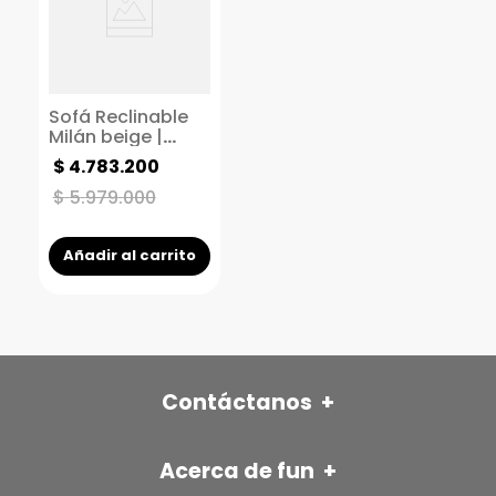
Sofá Reclinable
Milán beige |
Sillón Reclinable 2
$
4
.
783
.
200
puestos |
Reclinable
$
5
.
979
.
000
manual
Añadir al carrito
Contáctanos
+
FÜN ITAGÜÍ
Acerca de fun
+
Autopista sur con Av Pilsen