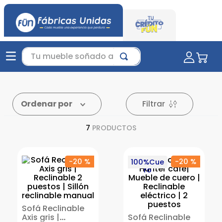
Tu mueble soñado aquí...
Filtrar
Ordenar por
7
PRODUCTOS
-
20 %
-
20 %
100%Cue
ro
Sofá Reclinable
Axis gris |
Sofá Reclinable