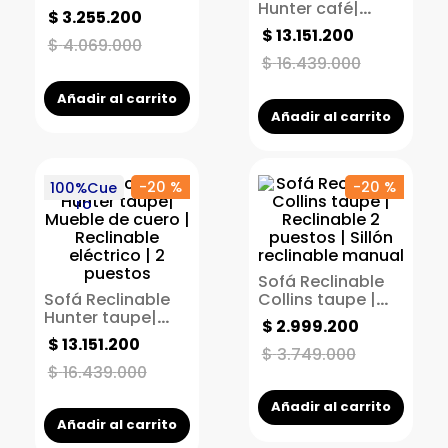
Reclinable 2
Hunter café|
$
3
.
255
.
200
puestos | Sillón
Mueble de cuero |
$
13
.
151
.
200
reclinable manual
Reclinable
$
4
.
069
.
000
eléctrico | 2
$
16
.
439
.
000
puestos
Añadir al carrito
Añadir al carrito
-
20 %
-
20 %
100%Cue
ro
Sofá Reclinable
Sofá Reclinable
Collins taupe |
Hunter taupe|
Reclinable 2
$
2
.
999
.
200
Mueble de cuero |
puestos | Sillón
$
13
.
151
.
200
Reclinable
reclinable manual
$
3
.
749
.
000
eléctrico | 2
$
16
.
439
.
000
puestos
Añadir al carrito
Añadir al carrito