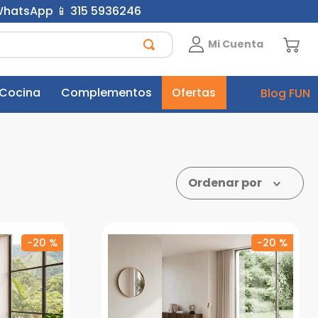
 WhatsApp 📱 315 5936246
Mi Cuenta
 Cocina
Complementos
Ofertas
Blog FUN
Ordenar por
-
20 %
-
20 %