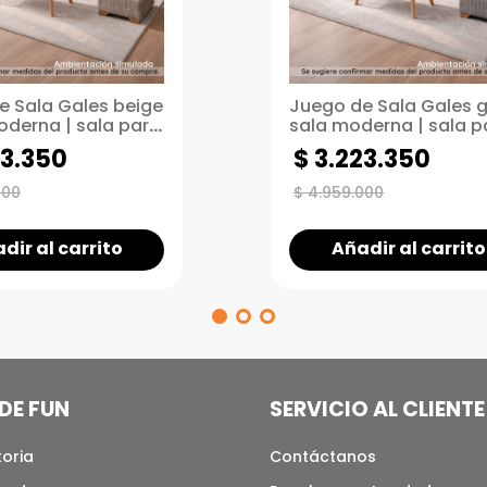
e Sala Gales beige
Juego de Sala Gales gr
oderna | sala para
sala moderna | sala p
s pequeños
espacios pequeños
3
.
350
$
3
.
223
.
350
000
$
4
.
959
.
000
dir al carrito
Añadir al carrito
DE FUN
SERVICIO AL CLIENTE
toria
Contáctanos