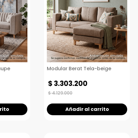
aupe
Modular Berat Tela-beige
$
3
.
303
.
200
$
4
.
129
.
000
rito
Añadir al carrito