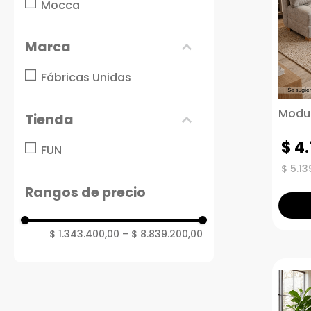
Mocca
Marca
Fábricas Unidas
Modul
Tienda
$
4
.
FUN
$
5
.
13
Rangos de precio
$ 1.343.400,00
–
$ 8.839.200,00