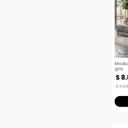
Modul
gris
$
8
.
$
11
.
0