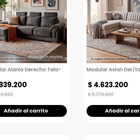
ar Alania Derecho Tela-
Modular Aslan Der/t
839
.
200
$
4
.
623
.
200
49
.
000
$
5
.
779
.
000
Añadir al carrito
Añadir al car