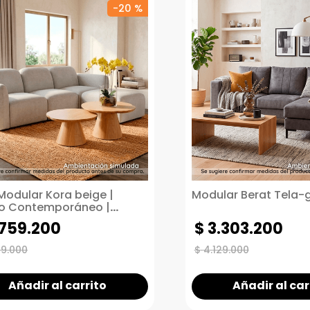
-
20 %
Modular Kora beige |
Modular Berat Tela-g
o Contemporáneo |
cas Unidas
759
.
200
$
3
.
303
.
200
49
.
000
$
4
.
129
.
000
Añadir al carrito
Añadir al car