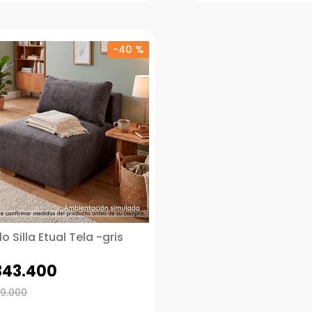
-
40 %
 Silla Etual Tela -gris
343
.
400
9
.
000