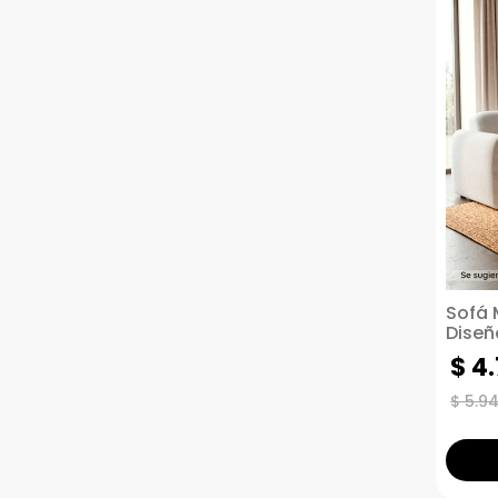
Sofá 
Diseñ
Fábri
$
4
.
$
5
.
9