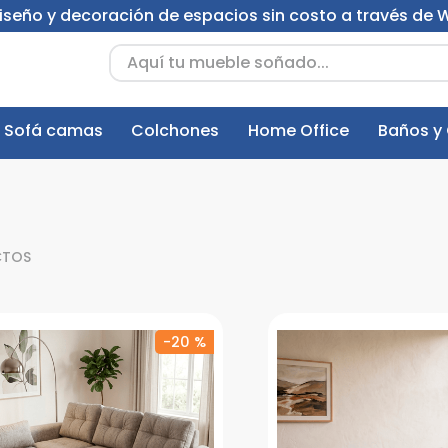
 diseño y decoración de espacios sin costo a través de
Aquí tu mueble soñado...
Sofá camas
Colchones
Home Office
Baños y
CTOS
-
20 %