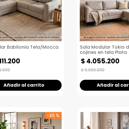
ar Babilonia Tela/Mocca
Sala Modular Tokio 
cojines en tela Plata
111
.
200
$
4
.
055
.
200
9
.
000
$
5
.
069
.
000
Añadir al carrito
Añadir al car
-
20 %