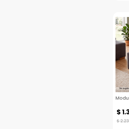
Modulo
$
1
.
$
2
.
23