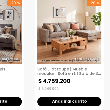
-
20 %
-
20 %
ris
Sofá Eliot taupé | Mueble
modular | Sofá en L | Sofá de 3
puestos
$
4
.
759
.
200
$
5
.
949
.
000
rito
Añadir al carrito