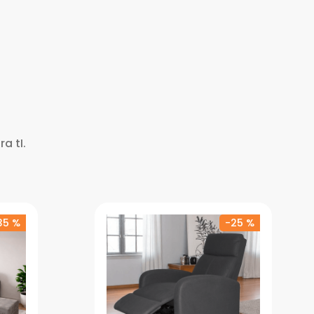
a tI.
35 %
-
25 %