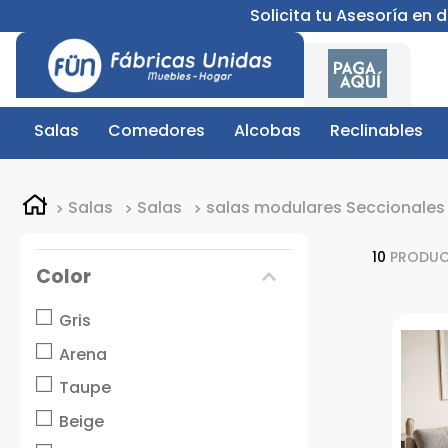
Solicita tu Asesoría en
Salas
Comedores
Alcobas
Reclinables
Salas
Salas
salas modulares Seccionales
10
PRODU
Color
Gris
Arena
Taupe
Beige