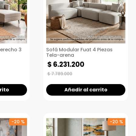
derecho 3
Sofá Modular Fuat 4 Piezas
Tela-arena
$
6
.
231
.
200
$
7
.
789
.
000
rito
Añadir al carrito
-
20 %
-
20 %