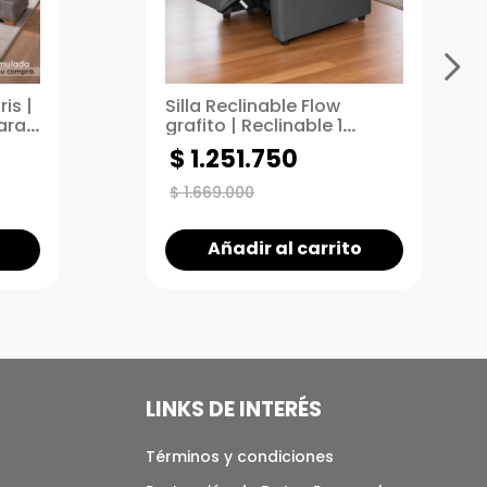
is |
Silla Reclinable Flow
ara
grafito | Reclinable 1
puesto | Sistema Push arm
$
1
.
251
.
750
$
1
.
669
.
000
Añadir al carrito
LINKS DE INTERÉS
Términos y condiciones